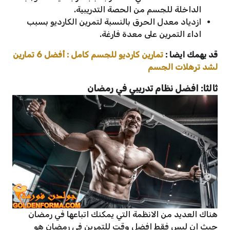
الداخلة للجسم من الحصة التدريبية.
ازدياد معدل الحرق بالنسبة لتمرين الكارديو بسبب
اداء التمرين على معدة فارغة.
قد يهمك ايضا :
تمارين كارديو للجسم كامل : أفضل 6 تمارين
لشد ترهلات الجسم
ثالثا: افضل نظام تدريبي في رمضان
هناك العديد من الانظمة التي يمكنك اتباعها في رمضان
حيث ان ليس فقط افضل وقت للتمرين في رمضان هو