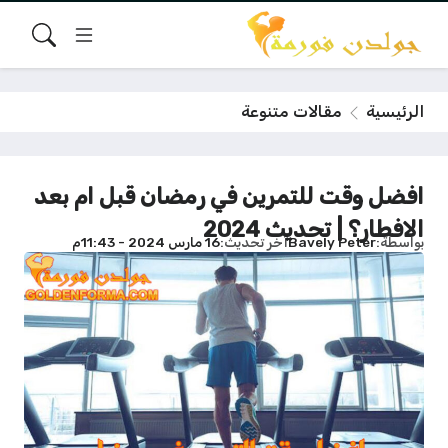
الرئيسية
مقالات متنوعة
افضل وقت للتمرين في رمضان قبل ام بعد
الافطار؟ | تحديث 2024
بواسطة
Bavely Peter
آخر تحديث
16 مارس 2024 - 11:43م