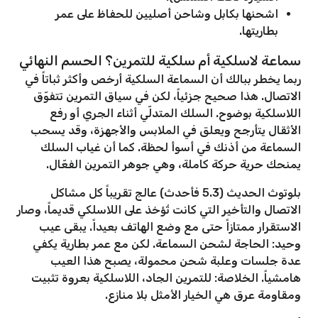
اشحنها بكابل وشاحن أصليين للحفاظ على عمر
بطاريتها.
سماعة لاسلكية أم سلكية للتمرين؟ الحسم النهائي
ربما يخطر ببالك أن السماعة السلكية أرخص وأكثر ثباتاً في
الاتصال. هذا صحيح جزئياً، لكن في سياق التمرين تتفوّق
اللاسلكية بوضوح. السلك المتدلّي أثناء الجري أو رفع
الأثقال يتأرجح ويعلق في الملابس والأجهزة، وقد يسحب
السماعة من أذنك في أسوأ لحظة. كما أن غياب السلك
يمنحك حرية حركة كاملة، وهي جوهر التمرين الفعّال.
بلوتوث الحديث (5.3 فأحدث) عالج تقريباً كل مشاكل
الاتصال والتأخير التي كانت تُؤخذ على اللاسلكي قديماً، وصار
الاستقرار ممتازاً حتى مع وضع الهاتف بعيداً. يبقى عيب
وحيد: الحاجة لشحن السماعة. لكن مع عمر بطارية يكفي
عدة جلسات وعلبة شحن محمولة، يصبح هذا العيب
هامشياً. الخلاصة: للتمرين الجاد، اللاسلكية بعروة تثبيت
ومقاومة عرق هي الخيار الأمثل بلا منازع.