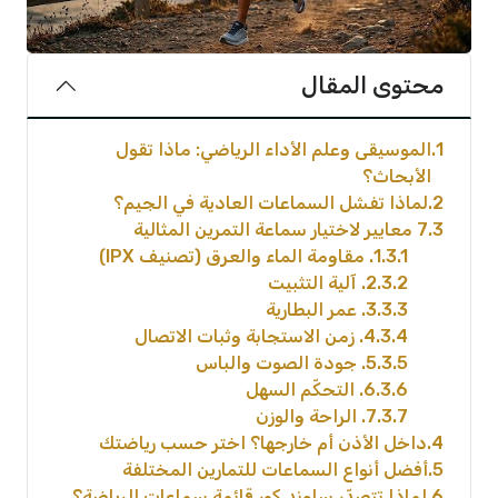
محتوى المقال
1
الموسيقى وعلم الأداء الرياضي: ماذا تقول
الأبحاث؟
2
لماذا تفشل السماعات العادية في الجيم؟
3
7 معايير لاختيار سماعة التمرين المثالية
3.1
1. مقاومة الماء والعرق (تصنيف IPX)
3.2
2. آلية التثبيت
3.3
3. عمر البطارية
3.4
4. زمن الاستجابة وثبات الاتصال
3.5
5. جودة الصوت والباس
3.6
6. التحكّم السهل
3.7
7. الراحة والوزن
4
داخل الأذن أم خارجها؟ اختر حسب رياضتك
5
أفضل أنواع السماعات للتمارين المختلفة
6
لماذا تتصدّر ساوند كور قائمة سماعات الرياضة؟