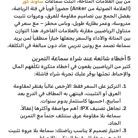
من بين العلامات المتاحة، أثبتت سماعات
ساوند كور
(العلامة الصوتية من Anker) حضوراً قوياً في فئة الرياضة،
بفضل الجمع بين تصاميم مقاومة للعرق، وعروات تثبيت
مدروسة، وعمر بطارية طويل، وباس محفّز — مع سعر في
متناول الرياضيين مقارنة بالعلامات الفاخرة. هذا التوازن
بين المتانة والأداء والسعر يجعلها خياراً منطقياً لمن يريد
سماعة تصمد مع روتين تدريبي جاد دون مبالغة في التكلفة.
5 أخطاء شائعة عند شراء سماعة التمرين
كثير من الرياضيين يقعون في أخطاء متكررة تكلّفهم المال
والإحباط. تجنّبها يوفّر عليك تجربة شراء فاشلة:
التركيز على السعر فقط: الأرخص غالباً يفتقر لمقاومة
العرق أو التثبيت، فينتهي به المطاف في الدرج بعد
أسابيع. احسبها كاستثمار يدوم سنوات.
تجاهل تصنيف IPX: أهم مواصفة وأكثرها إغفالاً.
سماعة بلا مقاومة عرق ستتلف حتماً مع التمرين
الجاد.
اختيار تصميم لا يناسب رياضتك: سماعة بلا عروة تثبيت
للجري وصفة للسقوط المتكرر والإحباط.