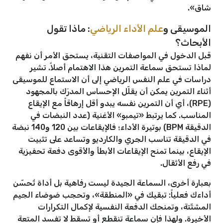
شاق».
الموسيقى و
علم الأداء الرياضي
: ماذا تقول
الأبحاث؟
قبل الدخول في المواصفات التقنية، يستحق الأمر أن نفهم
لماذا تستحق سماعة التمرين هذا الاهتمام أصلاً. تشير
دراسات في علم النفس الرياضي إلى أن الاستماع للموسيقى
أثناء التمرين يمكن أن يقلّل الإحساس المدرَك بالمجهود
(RPE)، أي أن التمرين نفسه يبدو أقل إرهاقاً مع الإيقاع
المناسب. كما يرتبط «تيمبو» الأغنية (عدد النبضات في
الدقيقة BPM) بوتيرة الأداء؛ فالإيقاعات بين 120 و140 نبضة
في الدقيقة تناسب الجري والكارديو وتساعد على تثبيت
الإيقاع، بينما تمنح الإيقاعات الأبطأ والأقوى دفعة تحفيزية
في رفع الأثقال.
بعبارة أخرى، السماعة الجيدة ليست رفاهية بل أداة تُحسّن
أداءك فعلياً: تبقيك في «المنطقة»، وتحجب ضوضاء الجيم
المشتّتة، وتمنحك الدفعة النفسية لإكمال التكرارات
الأخيرة. ولهذا فإن سماعة تنقطع أو تسقط لا تفسد المتعة