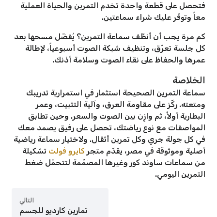
فتحصل على قطعة واحدة تخدم التمرين والحياة العملية
معاً وتوفّر عليك شراء سماعتين.
كم مرة يجب أن أنظّف سماعة التمرين؟ يُفضّل مسحها بعد
كل جلسة تعرّق، وتنظيف شبكة الصوت أسبوعياً، لإطالة
عمرها والحفاظ على نقاء الصوت وسلامة أذنك.
الخلاصة
سماعة التمرين الصحيحة استثمار في استمرارية تدريبك
ومتعته. ركّز على مقاومة العرق، وآلية التثبيت، وعمر
البطارية أولاً، ثم وازِن بين الصوت والسعر. وحين تطابق
المواصفات مع نوع رياضتك، تحصل على رفيق يصمد معك
في كل جولة جري وكل تمرين أثقال. ولاختيار سماعة رياضية
أصلية وموثوقة في مصر، يقدّم متجر
كايرو فولت
تشكيلة
من سماعات ساوند كور وغيرها المصمّمة لتتحمّل ضغط
التمرين اليومي.
التالي
تمارين كارديو للجسم