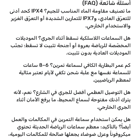
أسئلة شائعة (FAQ)
ما تصنيف مقاومة الماء المناسب للجيم؟ IPX4 كحد أدنى
للتعرّق العادي، وIPX7 للتمارين الشديدة أو التعرّق الغزير
والاستخدام الخارجي.
هل السماعات اللاسلكية تسقط أثناء الجري؟ الموديلات
المخصّصة للرياضة بعروة أو أجنحة تثبيت لا تسقط؛ تجنّب
الموديلات العادية بدون تثبيت.
كم عمر البطارية الكافي لسماعة تمرين؟ 6–8 ساعات
للسماعة نفسها مع علبة شحن تكفي لأيام تعتبر مثالية
لمعظم الرياضيين.
هل التوصيل العظمي أفضل للجري في الشارع؟ نعم، لأنه
يترك أذنك مفتوحة لسماع المحيط، ما يرفع الأمان أثناء
الجري الخارجي.
هل يمكن استخدام سماعة التمرين في المكالمات والعمل
أيضاً؟ بالتأكيد؛ معظم سماعات الرياضة الحديثة تحتوي
ميكروفوناً وعزل ضوضاء يجعلها صالحة للمكالمات اليومية،