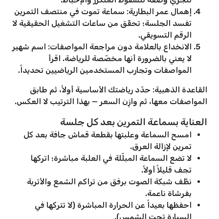
إهمال عمر البطارية: سماعة تموت في منتصف التمرين
تفسد الجلسة؛ تحقّق من ساعات التشغيل الحقيقية لا
الرقم التسويقي.
الانخداع بالعلامة دون مراجعة المواصفات: اسم شهير
لا يعني بالضرورة أنها مخصّصة للرياضة. اقرأ
المواصفات وتجارب المستخدمين الرياضيين تحديداً.
القاعدة الذهبية: حدّد رياضتك الأساسية أولاً، ثم طابق
المواصفات معها، ثم وازِن السعر — بهذا الترتيب لا العكس.
العناية بسماعة التمرين بعد كل جلسة
امسح السماعة وعلبتها بقطعة قماش جافة بعد كل
تمرين لإزالة العرق.
لا تضع السماعة المبلّلة في العلبة مباشرة؛ اتركها
تجف قليلاً أولاً.
نظّف شبكة الصوت برفق من تراكم الشمع والأتربة
بفرشاة ناعمة.
احفظها بعيداً عن الحرارة المباشرة (لا تتركها في
السيارة تحت الشمس).