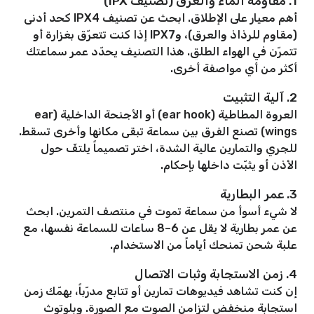
1. مقاومة الماء والعرق (تصنيف IPX)
أهم معيار على الإطلاق. ابحث عن تصنيف IPX4 كحد أدنى
(مقاوم للرذاذ والعرق)، وIPX7 إذا كنت تتعرّق بغزارة أو
تتمرّن في الهواء الطلق. هذا التصنيف يحدّد عمر سماعتك
أكثر من أي مواصفة أخرى.
2. آلية التثبيت
العروة المطاطية (ear hook) أو الأجنحة الداخلية (ear
wings) تصنع الفرق بين سماعة تبقى مكانها وأخرى تسقط.
للجري والتمارين عالية الشدة، اختر تصميماً يلتفّ حول
الأذن أو يثبّت داخلها بإحكام.
3. عمر البطارية
لا شيء أسوأ من سماعة تموت في منتصف التمرين. ابحث
عن عمر بطارية لا يقل عن 6–8 ساعات للسماعة نفسها، مع
علبة شحن تمنحك أياماً من الاستخدام.
4. زمن الاستجابة وثبات الاتصال
إن كنت تشاهد فيديوهات تمارين أو تتابع مدرّباً، يهمّك زمن
استجابة منخفض لتزامن الصوت مع الصورة. وبلوتوث