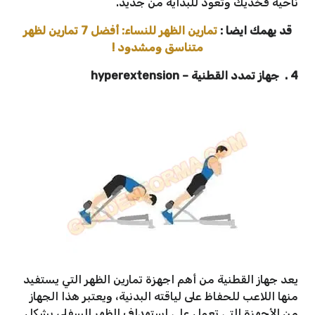
ناحية فخذيك وتعود للبداية من جديد.
قد يهمك ايضا :
تمارين الظهر للنساء: أفضل 7 تمارين لظهر
متناسق ومشدود !
4 . جهاز تمدد القطنية – hyperextension
يعد جهاز القطنية من أهم اجهزة تمارين الظهر التي يستفيد
منها اللاعب للحفاظ على لياقته البدنية، ويعتبر هذا الجهاز
من الأجهزة التى تعمل علي استهداف الظهر السفلى بشكل