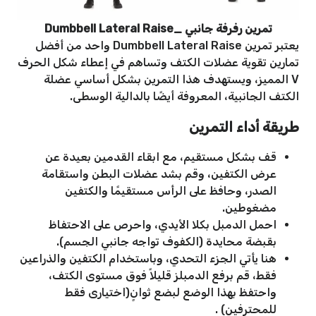
تمرين رفرفة جانبي _Dumbbell Lateral Raise
يعتبر تمرين Dumbbell Lateral Raise واحد من أفضل
تمارين تقوية عضلات الكتف وتساهم في إعطاء شكل الحرف
V المميز، ويستهدف هذا التمرين بشكل أساسي عضلة
الكتف الجانبية، المعروفة أيضًا بالدالية الوسطى.
طريقة أداء التمرين
قف بشكل مستقيم، مع ابقاء القدمين بعيدة عن
عرض الكتفين، وقم بشد عضلات البطن واستقامة
الصدر، وحافظ على الرأس مستقيمًا والكتفين
مضغوطين.
احمل الدمبل بكلا الأيدي، واحرص على الاحتفاظ
بقبضة محايدة (الكفوف تواجه جانبي الجسم).
هنا يأتي الجزء التحدي، وباستخدام الكتفين والذراعين
فقط، قم برفع الدمبلز قليلاً فوق مستوى الكتف،
واحتفظ بهذا الوضع لبضع ثوانٍ(اختيارى فقط
للمحترفين) .