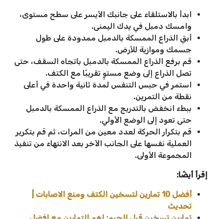
ابدأ بالاستلقاء على جانبك الأيسر على سطح مستوى،
وامسك دمبل في يدك اليمنى.
أبقِ الذراع الممسكة بالدمبل ممدودة على طول
جسمك وموازية للأرض.
قم برفع الذراع الممسكة بالدمبل باتجاه السقف، حتى
تصل الذراع إلى وضع مستوٍ تقريبًا مع الكتف.
استمر في حبس التنفس لمدة ثانية واحدة في أعلى
نقطة من التمرين.
ببطء انخفض بالتدريج مع الذراع الممسكة بالدمبل
حتى تعود إلى الوضع الأولي.
قم بتكرار الحركة لعدد معين من المرات، ثم قم بتكرير
العملية نفسها على الجانب الآخر بعد الانتهاء من تنفيذ
المجموعة الأولى.
إقرأ أيضًا:
أفضل 10 تمارين لتسخين الكتف ومنع الاصابات |
تحديث
تمارين تسخين قبل الجيم: اهم التمارين مع افضل