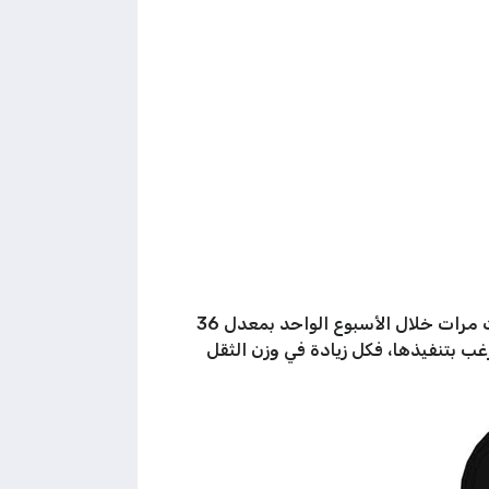
يعد تمرينا تقليديا ضمن أي تمرينة كتف كاملة تستهدف مختلف عضلات الكتف، ويمكن الالتزام به مرتين أو ثلاث مرات خلال الأسبوع الواحد بمعدل 36
يرغب بتنفيذها، فكل زيادة في وزن الثقل