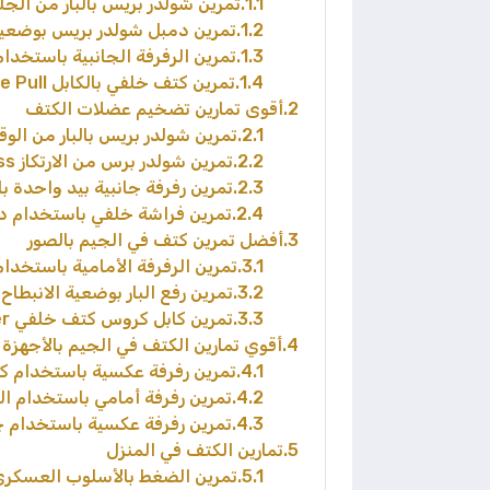
1.1
تمرين شولدر بريس بالبار من الجلوس  Shoulder Press
1.2
تمرين دمبل شولدر بريس بوضعية الجلوس der Press
1.3
تمرين الرفرفة الجانبية باستخدام الدمبل aise
1.4
تمرين كتف خلفي بالكابل Face Pull
2
أقوى تمارين تضخيم عضلات الكتف
2.1
تمرين شولدر بريس بالبار من الوقوف rhead Press
2.2
تمرين شولدر برس من الارتكاز Kneeling Push Press
2.3
تمرين رفرفة جانبية بيد واحدة بالكابل ble Lateral Raise
2.4
تمرين فراشة خلفي باستخدام دمبل مزدوج umbbell Fly
3
أفضل تمرين كتف في الجيم بالصور
3.1
تمرين الرفرفة الأمامية باستخدام البار  Raise
3.2
تمرين رفع البار بوضعية الانبطاح السفلي de Grip Upright Row
3.3
تمرين كابل كروس كتف خلفي Reverse Cable Crossover
4
أقوي تمارين الكتف في الجيم بالأجهزة
4.1
تمرين رفرفة عكسية باستخدام كابل سوبرين erse Fly
4.2
تمرين رفرفة أمامي باستخدام الكابل  Cable Bar Raise
4.3
تمرين رفرفة عكسية باستخدام جهاز Pec Fly في الجيم Pec Deck Fly
5
تمارين الكتف في المنزل
5.1
تمرين الضغط بالأسلوب العسكري litary Push Up