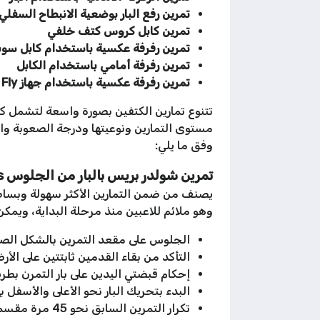
تمرين رفع البار بوضعية الانبطاح السفلي
تمرين كابل كروس كتف خلفي
تمرين رفرفة عكسية باستخدام كابل سوب
تمرين رفرفة أمامي باستخدام الكابل
تمرين رفرفة عكسية باستخدام جهاز Pec Fly
تتنوع تمارين الكتفين بصورة واسعة لتشمل كا
مستوى التمارين ونوعيتها ودرجة الصعوبة وا
وفق ما يلي:
تمرين شولدر بريس بالبار
من الجلوس
s
يصنف من ضمن التمارين الأكثر سهولة وبساطة ف
وهو ملائم للاعبين منذ مرحلة البداية، ويمكن
الجلوس على مقعد التمرين بالشكل الصح
التأكد من بقاء القدمين ثابتتين على ال
إحكام قبضتي اليدين على بار التمرن بطري
البدء بتحريك البار نحو الأعلى والأسفل
تكرار التمرين السابق نحو 45 مرة مقسمة إلى 3 مجموعات متتالية.