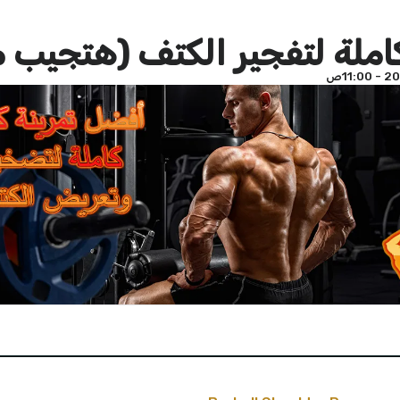
املة لتفجير الكتف (هتجيب م