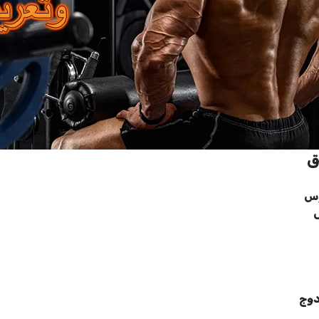
ق
وس
ل
دوج