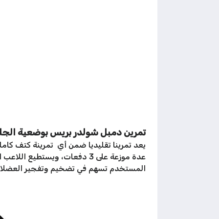
تمرين دمبل شولدر بريس بوضعية الجلوس ted Shoulder Press
عدة موزعة على 3 دفعات، ويست
المستخدم تسهم في تضخيم وتفجير العضلات ب