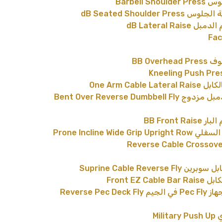
Barbell
dB Seated Shoul
dB Lateral R
BB Ove
One Arm Ca
Bent Over Reverse D
BB Front
Prone Incline Wi
Suprine Cable Rev
Front EZ
Reverse 
Mi