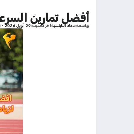
أفضل تمارين السرع
بواسطة
دعاء النابلسية
آخر تحديث
29 أبريل 2026 - 4:06م