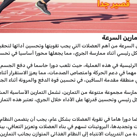
ارين السرعة
 السرعة من أهم العضلات التي يجب تقويتها وتحسين أدائها لتح
رئيسي أثناء ممارسة الجري، مما يجعلها محورا أساسيا في تحسين 
وية (Glutes) من العضلات الرئيسية في هذه العملية، حيث تلعب دورا حاسما في دفع
ما في دعم الحركة وامتصاص الصدمات، مما يعزز الاستقرار أثناء ا
ي منطقة مقدمة الساقين، في تحسين قوة الدفع والمرونة أثناء الج
سة مجموعة متنوعة من التمارين، تشمل التمارين الأساسية المشي
 رئيسي وتحسين قدرتها على الأداء خلال الجري، تعتبر هذه التماري
يضا دورا هاما في تقوية العضلات بشكل عام، يجب أن يتضمن النظام ا
وتجديدها، البروتينات تسهم في بناء العضلات وتعزيز التعافي، بينما
 التدريبات الانتباه إلى النظام الغذائي المتوازن بجانب التمارين 