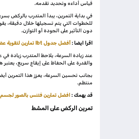
قياس أداءه وتحديد تقدمه.
في بداية التمرين، يبدأ المتدرب بالركض بسر
للخطوات التي يتم تسجيلها خلال دقيقة، يقو
دون التأثير على الجودة أو التوازن.
اقرا ايضا :
أفضل جدول lbt تمارين لتقوية عضلات البطن والجزء السفلي
عند زيادة السرعة، يلاحظ المتدرب زيادة في 
والقدرة على الحفاظ على إيقاع سريع، يعتبر 
بجانب تحسين السرعة، يعزز هذا التمرين أي
منتظم.
قد يهمك :
افضل تمارين فتنس بالصور لجسم رياضي في 30 
تمرين الركض على المشط