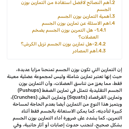
2
أهم النصائح لافضل استفادة من التمارين بوزن
الجسم
3
أهمية التمارين بوزن الجسم
4
اهم الاسئلة عن تمارين بوزن الجسم
4.1
1- هل التمرين بوزن الجسم يضخم
العضلات؟
4.2
2-هل تمارين بوزن الجسم تزيل الكرش؟
4.3
أهم المصادر
إن التمارين التي تكون ‫بوزن الجسم تمنحنا مزايا عديدة،
حيث إنها تعتبر تمارين شاملة وليس ‫لمجموعة عضلية معينة
فقط، مما يعزز من تناسق العضلات، وأن التمارين بوزن
الجسم التقليدية ‫تتمثل في تمارين الضغط (Pushups)
وتمارين القرفصاء (Squats) وتمارين ‫البطن (Crunches)،
‫ويتميز هذا النوع من التمارين أيضا بعدم الحاجة لمساحة
كبيرة لتأديته، ‫كما يمكن الاستعانة بالجسم فقط أثناء
التمرين، كما يشدد على ضرورة أداء التمارين بوزن الجسم
بشكل صحيح، ‫لتجنب حدوث إصابات أو آثار جانبية، وفي