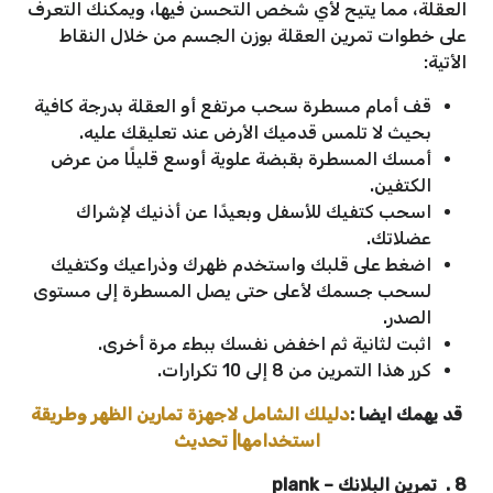
العقلة، مما يتيح لأي شخص التحسن فيها، ويمكنك التعرف
على خطوات تمرين العقلة بوزن الجسم من خلال النقاط
الأتية:
قف أمام مسطرة سحب مرتفع أو العقلة بدرجة كافية
بحيث لا تلمس قدميك الأرض عند تعليقك عليه.
أمسك المسطرة بقبضة علوية أوسع قليلًا من عرض
الكتفين.
اسحب كتفيك للأسفل وبعيدًا عن أذنيك لإشراك
عضلاتك.
اضغط على قلبك واستخدم ظهرك وذراعيك وكتفيك
لسحب جسمك لأعلى حتى يصل المسطرة إلى مستوى
الصدر.
اثبت لثانية ثم اخفض نفسك ببطء مرة أخرى.
كرر هذا التمرين من 8 إلى 10 تكرارات.
قد يهمك ايضا :
دليلك الشامل لاجهزة تمارين الظهر وطريقة
استخدامها| تحديث
8 . تمرين البلانك – plank