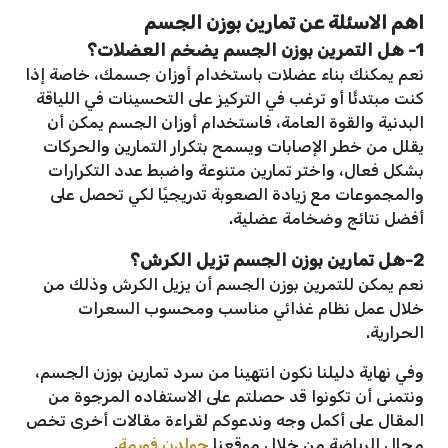
اهم الاسئلة عن تمارين بوزن الجسم
1- هل التمرين بوزن الجسم يضخم العضلات؟
نعم يمكنك بناء عضلات باستخدام أوزان جسمك، خاصة إذا
كنت مبتدئًا أو ترغب في التركيز على التحسينات في اللياقة
البدنية والقوة العامة، فاستخدام أوزان الجسم يمكن أن
يقلل من خطر الإصابات ويسمح بتكرار التمارين والحركات
بشكل فعال، واختر تمارين متنوعة واضبط عدد التكرارات
والمجموعات مع زيادة الصعوبة تدريجيًا لكي تحصل على
أفضل نتائج وضخامة عضلية.
2-هل تمارين بوزن الجسم تزيل الكرش؟
نعم يمكن للتمرين بوزن الجسم أن يزيل الكرش وذلك من
خلال عمل نظام غذائي مناسب ومحسوب السعرات
الحرارية.
وفي نهاية دليلنا نكون انتهينا من سرد تمارين بوزن الجسم،
ونتمنى أن تكونوا قد حصلتم على الاستفاده المرجوة من
المقال على أكمل وجه وندعوكم لقراءة مقالات أخرى تخص
مجال الرياضة من خلال موقعنا
جولدن فورمة
.