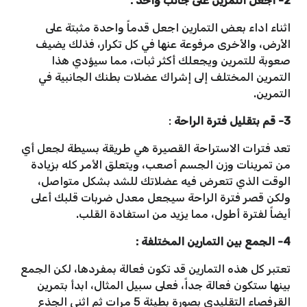
2- اجعل التمرين على جانب واحد :
اثناء اداء بعض التمارين اجعل قدماً واحدة مثبتة على
الأرض، والأخرى مرفوعة عنها في كل تكرار، فذلك يضيف
صعوبة للتمرين ويجعلك أكثر ثبات، مما سيؤدي هذا
التمرين المختلف إلى إشراك عضلات بطنك الجانبية في
التمرين.
3- قم بتقليل فترة الراحة
:
تعد فترات الاستراحة القصيرة هي طريقة بسيطة لجعل أي
من تمرينات وزن الجسم أصعب، ويتعلق الأمر كله بزيادة
الوقت الذي تتعرض فيه عضلاتك للشد بشكل متواصل،
ولكن قصر فترة الراحة سيجعل معدل ضربات قلبك أعلى
أيضاً لفترة أطول، مما يزيد من استفادة القلب.
4- الجمع بين التمارين المختلفة :
تعتبر كل هذه التمارين قد تكون فعالة بمفردها، لكن الجمع
بينها ستكون فعالة جداً، فعلى سبيل المثال، ابدأ بتمرين
القرفصاء التقليدي بصورة بطيئة 5 مرات ثم اثني الجذع