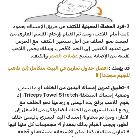
3-
فرد العضلة المعينية للكتف
عن طريق الإمساك بعمود
ثابت أمام اللاعب، ومن ثم القيام بإرجاع القسم العلوي من
الجسد نحو الخلف من أجل تسخين الكتف مع الحرص
على تمديد الكتفين إلى الحد الأقصى، وبذلك يحمي اللاعب
نفسه من الإصابة بتشنج
عضلات الصدر
والكتف.
قد يهمك :
افضل جدول تمارين في البيت متكامل (لن تذهب
للجيم مجددا) !!
4-
تطبيق تمرين إمساك اليدين من الخلف
أو ما يسمى
وضعية إمساك المنشفة Triceps Towel Stretch، إذ
يقوم اللاعب برفع يده اليمنى وإرجاعها نحو الخلف مع
إرجاع اليد اليسرى من الخلف أيضا ولكن من الأسفل إلى
الأعلى، ومن ثم محاولة إمساك اليد اليسرى باليمنى خلف
الظهر، ويجب القيام بذلك بمقدار 4 مجموعات كل منها فيها
8 تمارين متتالية، كما يمكن الاستعانة بمنشفة أو قطعة