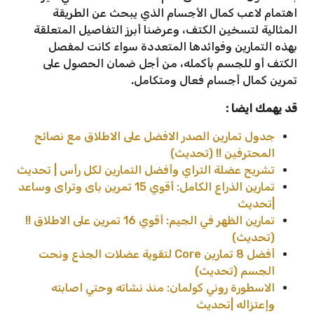
اهتمام لاعب كمال الأجسام الذي يبحث عن الطريقة
المثالية لتسخين الكتف، وعرضنا أبرز التفاصيل المتعلقة
بهذه التمارين وفوائدها المتعددة سواء كانت لمفصل
الكتف أو للجسم بأكمله، من أجل ضمان الحصول على
تمرين كمال أجسام فعال ومتكامل.
قد يهمك ايضا :
جدول تمارين الصدر الافضل على الاطلاق مع نصائح
المحترفين !! (تحديث)
تشريح عضلة التراي وأفضل التمارين لكل رأس | تحديث
تمارين الذراع الكامل: أقوي 15 تمرين باى وتراى وساعد
|تحديث
تمارين الظهر في الجيم: أقوي 16 تمرين على الاطلاق !!
(تحديث)
أفضل 8 تمارين Core لتقوية عضلات الجذع ونحت
الجسم (تحديث)
الاسطورة روني كولمان: منذ نشاته وحتي اصابته
وإعتزاله |تحديث