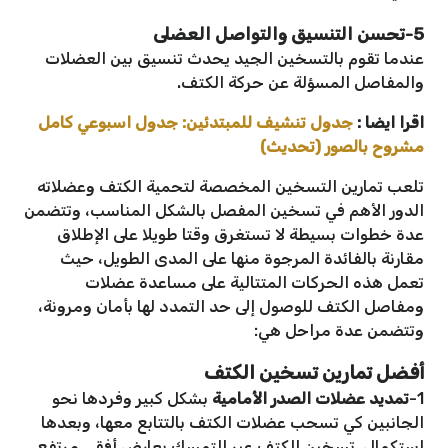
5-تحسن التنسيق والتواصل العضلى
عندما تقوم بالتسخين الجيد يحدث تنسيق بين العضلات
والمفاصل المسؤلة عن حركة الكتف.
اقرا ايضا :
جدول تنشيف للمبتدئين: جدول اسبوعي كامل
مشروح بالصور (تحديث)
تلعب تمارين التسخين المخصصة لتحمية الكتف وعضلاته
الدور الأهم في تسخين المفصل بالشكل المناسب، وتتضمن
عدة خطوات بسيطة لا تستغرق وقتا طويلا على الإطلاق
مقارنة بالفائدة المرجوة منها على المدى الطويل، حيث
تعمل هذه الحركات المتتالية على مساعدة عضلات
ومفاصل الكتف للوصول إلى حد التمدد لها بأمان ومرونة،
وتتضمن عدة مراحل هي:
أفضل تمارين تسخين الكتف
1-
تمديد عضلات الصدر الأمامية
بشكل كبير وفردها نحو
الجانبين كي تسحب عضلات الكتف بالتتابع معها، وبعدها
استكمال تسخين الكتف عبر التمسك بعارض أفقي مرتفع