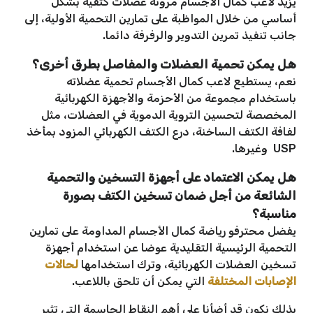
يزيد لاعب كمال الأجسام مرونة عضلات كتفيه بشكل
أساسي من خلال المواظبة على تمارين التحمية الأولية، إلى
جانب تنفيذ تمرين التدوير والرفرفة دائما.
هل يمكن تحمية العضلات والمفاصل بطرق أخرى؟
نعم، يستطيع لاعب كمال الأجسام تحمية عضلاته
باستخدام مجموعة من الأحزمة والأجهزة الكهربائية
المخصصة لتحسين التروية الدموية في العضلات، مثل
لفافة الكتف الساخنة، درع الكتف الكهربائي المزود بمأخذ
USP وغيرها.
هل يمكن الاعتماد على أجهزة التسخين والتحمية
الشائعة من أجل ضمان تسخين الكتف بصورة
مناسبة
؟
يفضل محترفو رياضة كمال الأجسام المداومة على تمارين
التحمية الرئيسية التقليدية عوضا عن استخدام أجهزة
تسخين العضلات الكهربائية، وترك استخدامها
لحالات
الإصابات المختلفة
التي يمكن أن تلحق باللاعب.
بذلك نكون قد أضأنا على أهم النقاط الحاسمة التي تثير