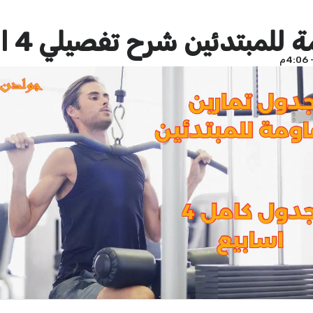
دئين شرح تفصيلي 4 اسابيع (تحديث)