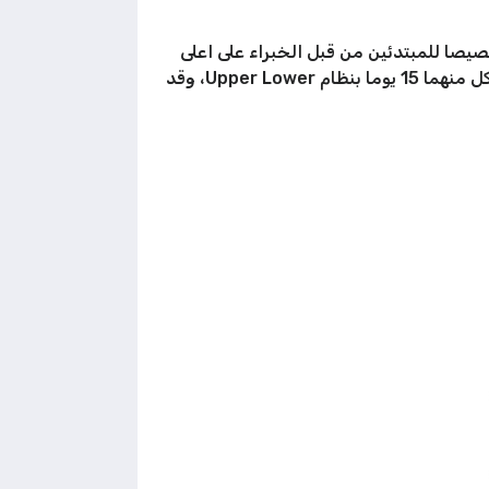
يصا للمبتدئين من قبل الخبراء على اعلى
مستوى، هذا ما نقدمه لك الان، جدول تمارين مقاومة للمبتدئين لمدة شهر كامل مقسم على فترتي تمرين مدة كل منهما 15 يوما بنظام Upper Lower، وقد