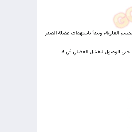
ستهدف في هذا اليوم جميع عضلات الجسم العلوية، ونبدأ باستهداف عضلة الصدر
، قم باداء التمرين من 10 الى 12 عدة مع ترك عدة واحدة حتى الوصول للفشل العضلي في 3