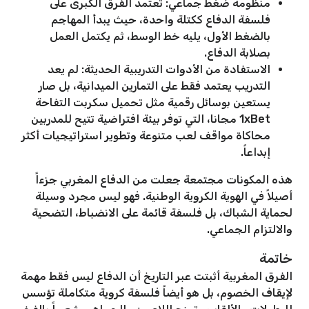
منظومة ضغط جماعي: تعتمد الفرق الكبرى على
فلسفة الدفاع ككتلة واحدة، حيث يبدأ المهاجم
بالضغط الأول، يليه خط الوسط، ثم يكتمل العمل
بصلابة الدفاع.
الاستفادة من الأدوات التدريبية الحديثة: لم يعد
التدريب يعتمد فقط على التمارين الميدانية، بل صار
يستعين بوسائل رقمية مثل تحميل سكربت التفاحة
1xBet مجانا، التي توفر بيئة افتراضية تتيح للمدربين
محاكاة مواقف لعب متنوعة وتطوير استراتيجيات أكثر
إبداعاً.
هذه المكونات مجتمعة جعلت من الدفاع المغربي جزءاً
أصيلاً في الهوية الكروية الوطنية. فهو ليس مجرد وسيلة
لحماية الشباك، بل فلسفة قائمة على الانضباط، التضحية
والالتزام الجماعي.
خاتمة
الفرق المغربية أثبتت عبر التاريخ أن الدفاع ليس فقط مهمة
لإيقاف الخصوم، بل هو أيضاً فلسفة كروية متكاملة تؤسس