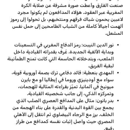
صنعت الفارق وأعطت صورة مشرفة عن صلابة الكرة
المغربية عبر العقود. هؤلاء المدافعون لم يكونوا مجرد
لاعبين يحمون شباك فرقهم ومنتخبهم، بل تحولوا إلى رموز
ألهمت أجيالاً كاملة من الشباب الطامحين إلى حمل نفس
المشعل.
نور الدين النيبت: رمز الدفاع المغربي في التسعينات
وبداية الألفية الجديدة. عُرف بقدراته القيادية داخل
الملعب، وبتدخلاته الحاسمة التي كانت تمنح الطمأنينة
لبقية الفريق.
المهدي بنعطية: قائد دفاعي ترك بصمة أوروبية قوية،
سواء مع أودينيزي وروما في إيطاليا أو مع بايرن
ميونيخ في ألمانيا. تميّز بقراءته المثالية للهجمات،
وتمركزه الذكي، إلى جانب شخصيته القيادية.
بدر بانون: مثال على المدافع العصري الصلب الذي
يجمع بين القوة البدنية والقدرة على بناء الهجمة من
الخلف. برز مع الرجاء البيضاوي ثم انتقل إلى الأهلي
المصري حيث واصل إثبات نفسه كمدافع من طراز
رفيع.