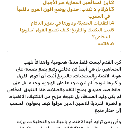
2
أبرز المدافعين المغاربة عبر الأجيال
3
الأرقام لا تكذب: جدول يوضح أقوى الفرق دفاعياً
في المغرب
4
التقنيات الحديثة ودورها في تعزيز الدفاع
5
بين التكتيك والتاريخ: كيف تصنع الفرق أسلوبها
الدفاعي؟
6
خاتمة
كرة القدم ليست فقط متعة هجومية وأهدافاً تلهب
الجماهير، بل هي أيضاً فن دفاعي رفيع يضع بصمته على
هوية الأندية والمنتخبات. فالتاريخ أثبت أن أقوى الفرق
وأكثرها تتويجاً لم تبنِ مجدها على الهجوم وحده، بل على
حائط صدّ حديدي يمنح الثقة والصلابة. هذا التفوق الدفاعي
لم يكن وليد الصدفة، بل نتيجة مزيج من التكتيك، الانضباط
والخبرة الفردية للاعبين الذين عرفوا كيف يحولون الملعب
إلى جدار منيع.
وفي زمن تزايد فيه الاهتمام بالبيانات والتحليلات، برزت