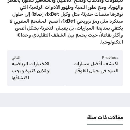
للبطولات والألقاب وتمنح اللاعبين والجماهير شعوراً بالفخر
والهوية. ومع تطور اللعبة وظهور الأدوات الرقمية التي
توفرها منصات حديثة مثل وكيل 1xBet، إضافةً إلى حلول
مبتكرة مثل رمز ترويجي 1xBet، أصبح المشجع المغربي لا
يكتفي بمتابعة المباريات، بل يعيش التجربة بشكل أعمق
وأكثر تفاعلاً، حيث يجمع بين الشغف التقليدي وحداثة
التكنولوجيا.
Previous
التالي
اكتشف أفضل مسارات
الاختيارات الرياضية
التنزّه في جبال القوقاز
اونلاين كثيرة ويجب
اكتشافها
مقالات ذات صلة