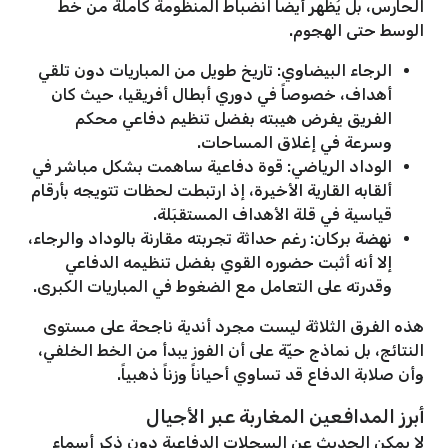
الحارس، بل يُظهر أيضاً انضباط المنظومة كاملة من خط
الوسط حتى الهجوم.
الرجاء البيضاوي: تاريخ طويل من المباريات دون تلقي
أهداف، خصوصاً في دوري أبطال أفريقيا، حيث كان
الفريق يفرض هيبته بفضل تنظيم دفاعي محكم
وسرعة في إغلاق المساحات.
الوداد الرياضي: قوة دفاعية ساهمت بشكل مباشر في
ألقابه القارية الأخيرة، إذ ارتبطت لحظات تتويجه بأرقام
قياسية في قلة الأهداف المستقبَلة.
نهضة بركان: رغم حداثة تجربته مقارنة بالوداد والرجاء،
إلا أنه أثبت حضوره القوي بفضل تنظيمه الدفاعي
وقدرته على التعامل مع الضغوط في المباريات الكبرى.
هذه الفرق الثلاثة ليست مجرد أندية ناجحة على مستوى
النتائج، بل نماذج حيّة على أن الفوز يبدأ من الخط الخلفي،
وأن صلابة الدفاع قد تساوي أحياناً وزناً ذهبياً.
أبرز المدافعين المغاربة عبر الأجيال
لا يمكن الحديث عن السجلات الدفاعية دون ذكر أسماء