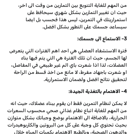
من المهم للغاية التنويع بين التمارين من وقت الى اخر،
حيث ان تغيير التمارين بشكل شهري سيحافظ على
استمراريتك في التمرين، ليس هذا فحسب بل ايضا
سيساعد جسمك على التطور بشكل افضل.
3- الاستماع الى جسمك:
فترة الاستشفاء العضلي هي احد اهم الفترات التي يتعرض
لها الجسم، حيث ان تلك الفترة هي التي يتم فيها بناء
العضلات، لذا اذا شعرت باي الم غير طبيعي في المفاصل،
او شعرت باجهاد مفرط، لا مانع من اخذ قسط من الراحة
لتحقيق نتائج افضل ولضمان الاستمرارية.
4- الاهتمام بالتغذية الجيدة:
لا يمكن لنظام التمرين فقط ان يقوم ببناء عضلاك، حيث انه
من المهم للغاية اتباع نظام غذائي صحي محسوب السعرات
الحرارية، بالاضافة الى الاهتمام بوضع وجباتك بشكل متوازن
بحيث تحتوي كل وجبة على كل من البروتين والكاربوهيدرات
والدهون الصحية، وبالطبع الاهتمام بكميات المياه خلال