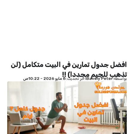
افضل جدول تمارين في البيت متكامل (لن
تذهب للجيم مجددا) !!
بواسطة
Bavely Peter
آخر تحديث
8 مايو 2026 - 10:22ص