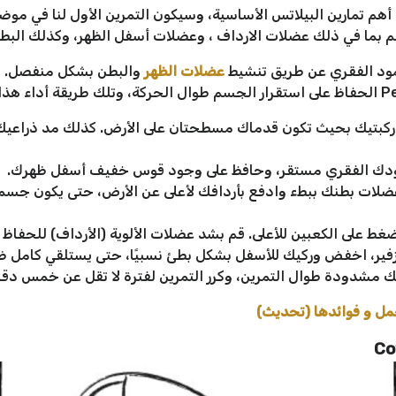
لجسر هو واحد من أهم تمارين البيلاتس الأساسية، وسيكون التمرين الأول لنا ف
م بما في ذلك عضلات الارداف ، وعضلات أسفل الظهر، وكذلك البط
مود الفقري عن طريق تنشيط
عضلات الظهر
والبطن بشكل منفصل. وهذ
 ركبتيك بحيث تكون قدماك مسطحتان على الأرض. كذلك مد ذراعيك 
دك الفقري مستقر، وحافظ على وجود قوس خفيف أسفل ظهرك.
بشد عضلات بطنك ببطء وادفع بأردافك لأعلى عن الأرض، حتى يكون جس
غط على الكعبين للأعلى. قم بشد عضلات الألوية (الأرداف) للحفاظ 
اء الزفير، اخفض وركيك للأسفل بشكل بطئ نسبيًا، حتى يستلقي كامل
ك مشدودة طوال التمرين، وكرر التمرين لفترة لا تقل عن خمس دقا
حمل و فوائدها (تحديث)