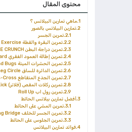
محتوى المقال
1
ماهي تمارين البيلاتس ؟
2
تمارين البيلاتس بالصور
2.1
تمرين الجسر
2.2
تمرين البقرة والقطة Cow Cat Exercise
2.3
تمرين دراجة البطن BICYCLE CRUNCH
2.4
تمرين إطالة العمود الفقري Spine stretch forward
2.5
تمرين الحشرات الميتة Dead Bugs
2.6
تمرين الدائرة للساق One Leg Circle
2.7
تمرين الجذع المتقاطع Criss-Cross
2.8
تمرين ركلات المقص (فلاتر) Scissor Kick
2.9
تمرين رول اب Roll Up
3
أفضل تمارين بيلاتس الحائط
3.1
تمرين المشي على الحائط
3.2
تمرين الجسر للخلف Marching Bridge
3.3
تمرين الجلوس على الحائط
4
فوائد تمارين البيلاتس