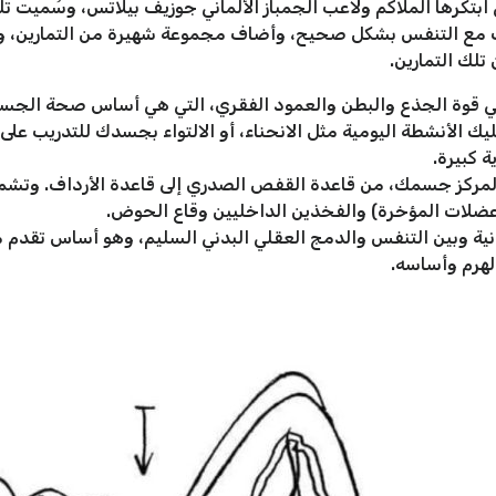
 ابتكرها الملاكم ولاعب الجمباز الألماني جوزيف بيلاتس، وسُميت 
لات مع التنفس بشكل صحيح، وأضاف مجموعة شهيرة من التمارين، و
تلك التمارين.
وهي قوة الجذع والبطن والعمود الفقري، التي هي أساس صحة الجسم 
لأنشطة اليومية مثل الانحناء، أو الالتواء بجسدك للتدريب على شي
 كبيرة.
 مخصصة لمركز جسمك، من قاعدة القفص الصدري إلى قاعدة الأرداف. و
م عضلات المؤخرة) والفخذين الداخليين وقاع الحوض.
بدنية وبين التنفس والدمج العقلي البدني السليم، وهو أساس تقدم م
لهرم وأساسه.