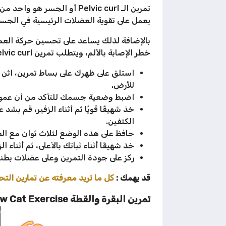
تمرين الـ Pelvic curl أو ا
يعمل على تقوية العضلات الرئيسية في الجس
بالإضافة لذلك يساعد على تحسين حركة الع
خطر الإصابة بالألم، ويتطلب تمرين Pelvic curl الحفاظ على استقرار الجسم طوال الحركة، وتلك طريقة أداء هذا التمرين الهام:
استلق على ظهرك على بساط تمرين، اثنِ
للأرض.
اضبط وضعية جسمك للتأكد من أن عمو
خذ شهيقًا قويًا ثم أثناء الزفير، قم 
الكتفين.
حافظ على هذه الوضع لثلاث ثوان مع الض
خذ شهيقًا أثناء ثباتك بالأعلى، ثم أثن
ركز على جودة التمرين وعلى عضلات بطن
قد يهمك :
كل ما تريد معرفته عن تمارين الت
تمرين البقرة والقطة Cow Cat Exercise