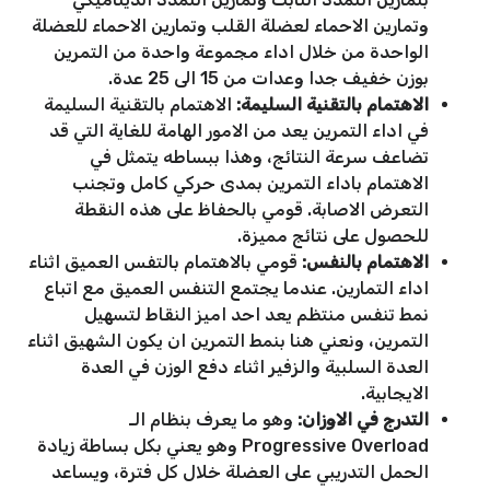
وتمارين الاحماء لعضلة القلب وتمارين الاحماء للعضلة
الواحدة من خلال اداء مجموعة واحدة من التمرين
بوزن خفيف جدا وعدات من 15 الى 25 عدة.
الاهتمام بالتقنية السليمة:
الاهتمام بالتقنية السليمة
في اداء التمرين يعد من الامور الهامة للغاية التي قد
تضاعف سرعة النتائج، وهذا ببساطه يتمثل في
الاهتمام باداء التمرين بمدى حركي كامل وتجنب
التعرض الاصابة. قومي بالحفاظ على هذه النقطة
للحصول على نتائج مميزة.
الاهتمام بالنفس:
قومي بالاهتمام بالتفس العميق اثناء
اداء التمارين. عندما يجتمع التنفس العميق مع اتباع
نمط تنفس منتظم يعد احد اميز النقاط لتسهيل
التمرين، ونعني هنا بنمط التمرين ان يكون الشهيق اثناء
العدة السلبية والزفير اثناء دفع الوزن في العدة
الايجابية.
التدرج في الاوزان:
وهو ما يعرف بنظام الـ
Progressive Overload وهو يعني بكل بساطة زيادة
الحمل التدريبي على العضلة خلال كل فترة، ويساعد