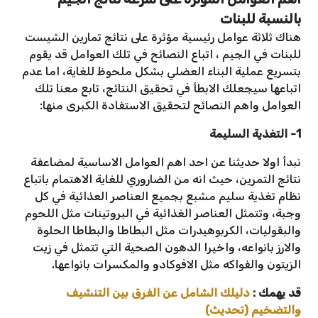
بالنسبة للبنات
هناك ثلاثة عوامل رئيسية مؤثرة على نتائج تمارين الشيست
للبنات في الجيم ، اتباع النصائح في تلك العوامل قد يقوم
بتسريع عملية البناء العضلي بشكل ملحوظ للغاية، اما عدم
اتباعها سيجعلك الابطأ في تحقيق النتائج، تابع معنا تلك
العوامل واهم النصائح لتحقيق الاستفادة الكبرى منها:
1- التغذية السليمة
نبدأ اولا حديثنا عن احد اهم العوامل الاساسية لمضاعفة
نتائج التمرين، حيث انه من الضاروري للغاية الاهتمام باتباع
نظام تغذية سليم مشبع بجميع العناصر العذائية في كل
وجبة، وتتمثل العناصر الغذائية في البروتينات مثل اللحوم
والبقوليات، الكربوهيدرات مثل البطاطا والبطاطا الحلوة
والارز بانواعه، واخيرا الدهون الصحية التي تتمثل في زيت
الزيتون والفواكه مثل الافوكادو والمكسرات بانواعها.
قد يهمك :
دليلك الشامل عن الفرق بين التنشيف
والتضخيم (تحديث)