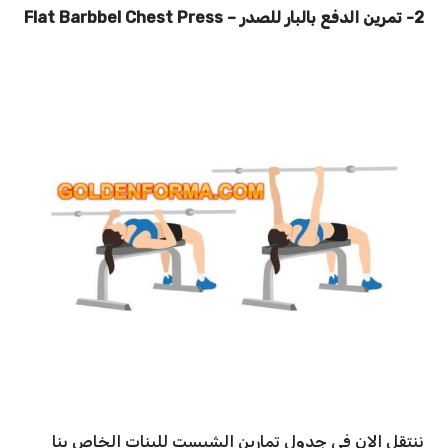
2- تمرين الدفع بالبار للصدر – Flat Barbbel Chest Press
ننتقل الان في جدول تمارين الشيست للبنات الخاص بنا