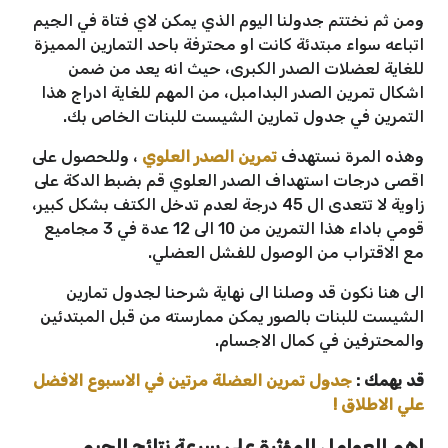
ومن ثم نختتم جدولنا اليوم الذي يمكن لاي فتاة في الجيم
اتباعه سواء مبتدئة كانت او محترفة باحد التمارين المميزة
للغاية لعضلات الصدر الكبرى، حيث انه يعد من ضمن
اشكال تمرين الصدر البدامبل، من المهم للغاية ادراج هذا
التمرين في جدول تمارين الشيست للبنات الخاص بك.
وهذه المرة نستهدف
تمرين الصدر العلوي
، وللحصول على
اقصى درجات استهداف الصدر العلوي قم بضبط الدكة على
زاوية لا تتعدى ال 45 درجة لعدم تدخل الكتف بشكل كبير،
قومي باداء هذا التمرين من 10 الى 12 عدة في 3 مجاميع
مع الاقتراب من الوصول للفشل العضلي.
الى هنا نكون قد وصلنا الى نهاية شرحنا لجدول تمارين
الشيست للبنات بالصور يمكن ممارسته من قبل المبتدئين
والمحترفين في كمال الاجسام.
قد يهمك :
جدول تمرين العضلة مرتين في الاسبوع الافضل
علي الاطلاق !
اهم العوامل المؤثرة على سرعة نتائج الجيم