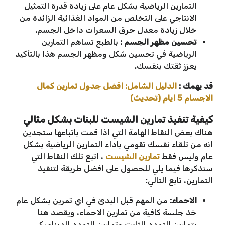
التمارين الرياضية بشكل عام على زيادة قدرة التمثيل
الانتاجي على التخلص من المواد الغذائية الزائدة من
خلال زيادة معدل حرق السعرات داخل الجسم.
تحسين مظهر الجسم :
بالطبع تساهم التمارين
الرياضية في تحسين شكل ومظهر الجسم هذا بالتأكيد
يعزز ثقتك بنفسك.
قد يهمك :
الدليل الشامل: افضل جدول تمارين كمال
الاجسام 5 ايام (تحديث)
كيفية تنفيذ تمارين الشيست للبنات بشكل مثالي
هناك بعض النقاط الهامة التي اذا قمت باتباعها ستجدين
انه من تلقاء نفسك تقومي باداء التمارين الرياضية بشكل
عام وليس فقط
تمارين الشيست
، اتبع تلك النقاط التي
سنذكرها فيما يلي للحصول على افضل طريقة لتنفيذ
التمارين، تابع التالي:
الاحماء:
من المهم قبل البدئ في اي تمرين بشكل عام
خذ جلسة كافية من تمارين الاحماء، ويقصد هنا
بتمارين التمدد الثابت وتمارين التمدد الديناميكي