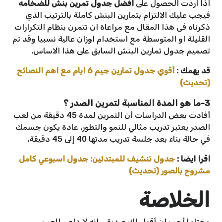
اذا اردت الحصول على
افضل جدول تمرين بنش للضخامه
فيجب عليك الالتزام بتمارين البنش كاملة بالترتيب الذي
ذكرناه فى هذا المقال مع مراعاة ان تتمرن بنظام التكرارات
القليلة او المتوسطة مع استخدام اوزان عالية نسبيا وقد تم
تصميم جدول تمارين البنش السابق على هذا الاساس.
قد يهمك :
أقوي جدول تمارين جيم 6 ايام مع اهم النصائح
(تحديث)
3-ما هو المدة المناسبة لتمرين الصدر ؟
أفادت بعض الدراسات أن التمرين لمدة 45 دقيقة من لعب
الصدر يعتبر تدريب مثالي للنمو والتطور. عادة يكون جسمك
في حالة بناء بعد جلسة تدريب مدتها 40 إلى 45 دقيقة.
اقرا ايضا :
جدول تنشيف للمبتدئين: جدول اسبوعي كامل
مشروح بالصور (تحديث)
الخلاصة
وختاما أحب ان أقول لك صديقي انه لا داعي للعب