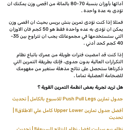
أدائها بأوزان بنسبة 70-80 بالمائة من اقصى وزن يمكنك ان
تؤدى به عدة واحدة .
فمثلا إذا كنت تؤدى تمرين بنش بريس بحيث ان اقصى وزن
يمكن ان تؤدى به عده واحدة فقط هو 50 كجم فان الاوزان
التي ستستخدمها في مجموعاتك يجب ان تتراوح بين 35-
40 كجم كحد أدني .
إذا كنت قد امضيت فترات طويلة من عمرك باتباع نظام
التكرارات العالية بدون جدوى، فإنك بطريقة التمرين التي
ذكرناها ستحصل على نتائج مذهلة ستغير من مفهومك
للضخامة العضلية تماما .
هل تريد تجربة بعض انظمة التمرين القوية ؟
جدول تمارين Push Pull Legs للاسبوع بالكامل | تحديث
أفضل جدول تمارين Upper Lower كامل علي الاطلاق!! |
تحديث
نظام برو سبليت افضل نظام للنتائج السريعة!! | تحديث