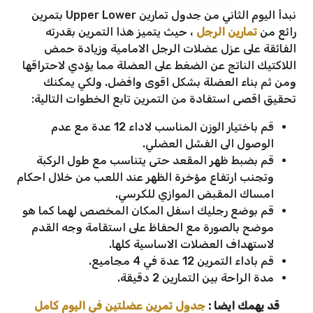
نبدأ اليوم الثاني من جدول تمارين Upper Lower بتمرين
رائع من
تمارين الرجل
، حيث يتميز هذا التمرين بقدرته
الفائقة على عزل عضلات الرجل الامامية وزيادة حمض
اللاكتيك الناتج عن الضغط على العضلة مما يؤدي لاحتراقها
ومن ثم بناء العضلة بشكل اقوى وافضل. ولكي يمكنك
تحقيق اقصى استفادة من التمرين تابع الخطوات التالية:
قم باختيار الوزن المناسب لاداء 12 عدة مع عدم
الوصول الى الفشل العضلي.
قم بضبط ظهر المقعد حتى يتناسب مع طول الركبة
وتجنب ارتفاع مؤخرة الظهر عند اللعب من خلال احكام
امساك المقبض الموازي للكرسي.
قم بوضع رجليك اسفل المكان المخصص لهما كما هو
موضح بالصورة مع الحفاظ على استقامة وجه القدم
لاستهداف العضلات الاساسية كلها.
قم باداء التمرين 12 عدة في 4 مجاميع.
مدة الراحة بين التمارين 2 دقيقة.
قد يهمك ايضا :
جدول تمرين عضلتين في اليوم كامل