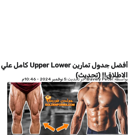
أفضل جدول تمارين Upper Lower كامل علي
الاطلاق!! (تحديث)
بواسطة
Bavely Peter
آخر تحديث
5 نوفمبر 2024 - 10:46م