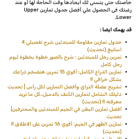
خاصتك حتى يتسنى لك ايجادها وقت الحاجة لها أو عند
رغبتك فى الحصول علي أفضل جدول تمارين Upper
Lower.
قد يهمك ايضا :
جدول تمارين مقاومة للمبتدئين شرح تفصيلي 4
اسابيع (تحديث)
تمرين رجل للمبتدئين : شرح بالصور خطوة بخطوة ليوم
رجل كامل
تمارين الذراع الكامل: أقوي 15 تمرين هتضخم ذراعك
بشكل خرافي !!
تشريح عضلة التراي وأفضل التمارين لكل رأس | تحديث
دليلك الشامل لتمارين الكتف بالدمبل..كل ما تريد
معرفته !! (تحديث)
أفضل تمارين البطن في الجيم للمبتدئين والمحترفين|
تحديث
تمارين الظهر في الجيم: أقوي 16 تمرين على الاطلاق !!
(تحديث)
الاسطورة روني كولمان: منذ نشاته وحتي اصابته